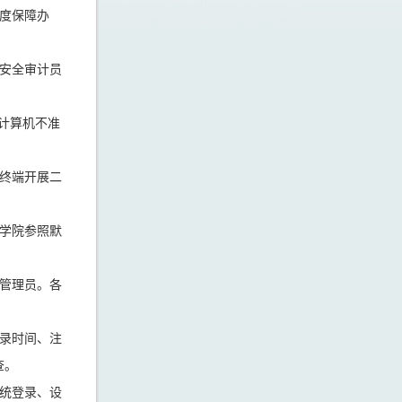
度保障办
安全审计员
的计算机不准
终端开展二
学院参照默
管理员。各
录时间、注
查。
统登录、设